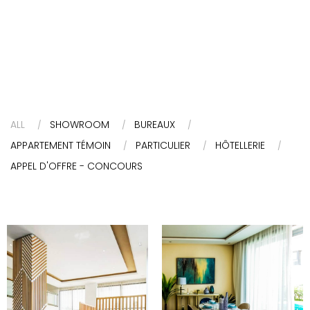
ALL
SHOWROOM
BUREAUX
APPARTEMENT TÉMOIN
PARTICULIER
HÔTELLERIE
APPEL D'OFFRE - CONCOURS
BUREAU DE VENTE
APPARTEMENT
RÉSIDENCES AL
TÉMOIN OCEAN
MAJD TACHEFINE
PALM - DAR
- CASABLANCA
BOUAZZA
2017- Conception et
2018 - Conception et