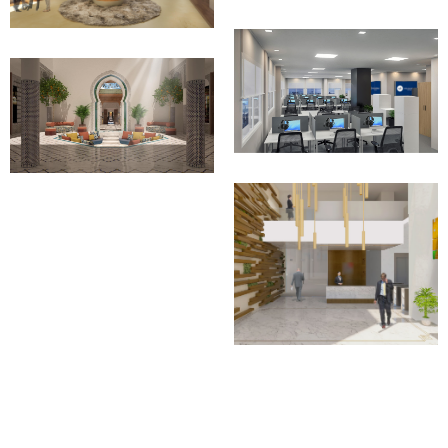
réalisation
aménagement
PROJET DE CALL
CENTER
RIAD EL AMINE
Conception
Conception et suivi
AMÉNAGEMENT
TOUR DE BUREAU
Conception