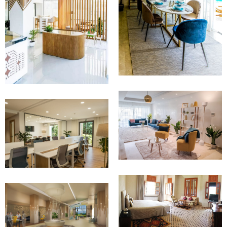
réalisation
réalisation
Aménagement
Aménagement
APPARTEMENT
FRONT DE MER -
AMÉNAGEMENT
BOUZNIKA
BUREAUX
SOUTHBRIDGE -
CASABLANCA
2017- Conception et
réalisation
2018 - Conception et
Aménagement
réalisation
Aménagement
MAISON D'HÔTE
ASAL -
BUREAU DE VENTE
MARRAKECH
IMMOBILIER
2012-Conception et
Conception