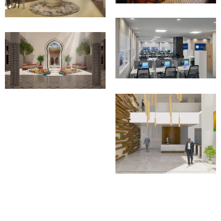
2012-Conception et
Conception
réalisation
aménagement
PROJET DE CALL
CENTER
RIAD EL AMINE
Conception
Conception et suivi
AMÉNAGEMENT
TOUR DE BUREAU
Conception