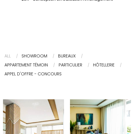
ALL
SHOWROOM
BUREAUX
APPARTEMENT TÉMOIN
PARTICULIER
HÔTELLERIE
APPEL D'OFFRE - CONCOURS
BUREAU DE VENTE
APPARTEMENT
RÉSIDENCES AL
TÉMOIN OCEAN
MAJD TACHEFINE
PALM - DAR
- CASABLANCA
BOUAZZA
2017- Conception et
2018 - Conception et