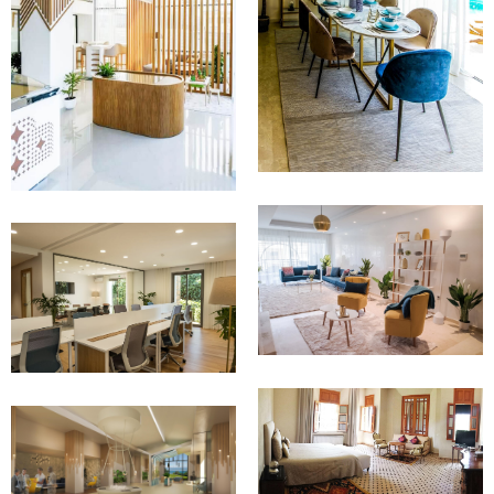
réalisation
réalisation
Aménagement
Aménagement
APPARTEMENT
FRONT DE MER -
AMÉNAGEMENT
BOUZNIKA
BUREAUX
SOUTHBRIDGE -
CASABLANCA
2017- Conception et
réalisation
2018 - Conception et
Aménagement
réalisation
Aménagement
MAISON D'HÔTE
ASAL -
BUREAU DE VENTE
MARRAKECH
IMMOBILIER